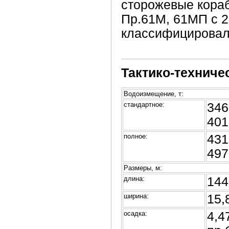
сторожевые кора
Пр.61М, 61МП с 2
классифицировали
Тактико-техниче
Водоизмещение, т:
стандартное:
346
401
полное:
431
497
Размеры, м:
длина:
144
ширина:
15,
осадка:
4,4