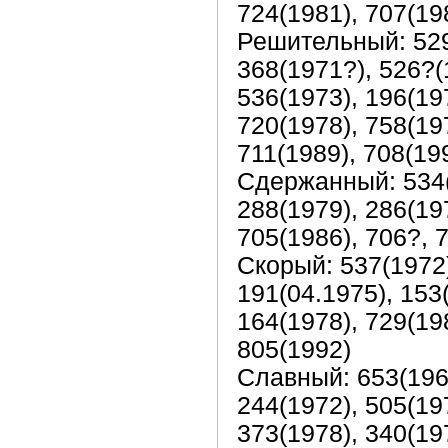
724(1981), 707(19
Решительный: 529(
368(1971?), 526?(
536(1973), 196(197
720(1978), 758(197
711(1989), 708(19
Сдержанный: 534(1
288(1979), 286(197
705(1986), 706?, 
Скорый: 537(1972)
191(04.1975), 153(
164(1978), 729(198
805(1992)
Славный: 653(1966
244(1972), 505(197
373(1978), 340(197