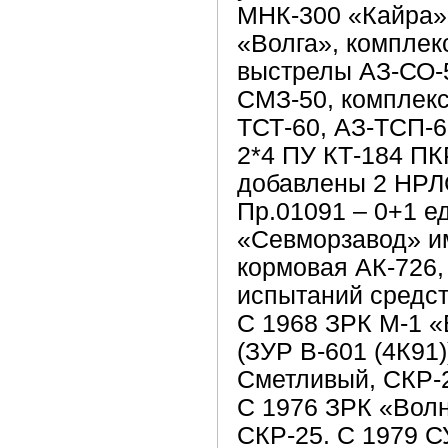
МНК-300 «Кайра»
«Волга», комплек
выстрелы АЗ-СО-5
СМЗ-50, комплекс
ТСТ-60, АЗ-ТСП-
2*4 ПУ КТ-184 ПК
добавлены 2 НРЛ
Пр.01091 – 0+1 е
«Севморзавод» им
кормовая АК-726,
испытаний средст
С 1968 ЗРК М-1 
(ЗУР В-601 (4К91)
Сметливый, СКР-2
С 1976 ЗРК «Волн
СКР-25. С 1979 С