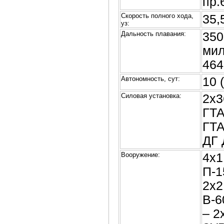
пр.
Скорость полного хода,
35,
уз:
Дальность плавания:
350
мил
464
Автономность, сут:
10 
Силовая установка:
2х3
ГТА
ГТА
ДГ 
Вооружение:
4х1
П-1
2х2
В-6
– 2