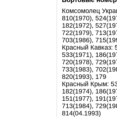
Комсомолец Украин
810(1970), 524(197
182(1972), 527(197
722(1979), 713(197
703(1986), 715(19
Красный Кавказ: 5
533(1971), 186(197
720(1978), 729(197
733(1983), 702(198
820(1993), 179
Красный Крым: 538
182(1974), 186(197
151(1977), 191(197
713(1984), 729(198
814(04.1993)