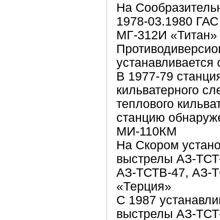
На Сообразительн
1978-03.1980 ГАС
МГ-312И «Титан»
Противодиверсио
устанавливается 
В 1977-79 станци
кильватерного сл
теплового кильва
станцию обнаруже
МИ-110КМ
На Скором устано
выстрелы АЗ-ТСТ-
АЗ-ТСТВ-47, АЗ-ТС
«Терция»
С 1987 устанавли
выстрелы АЗ-ТСТ-