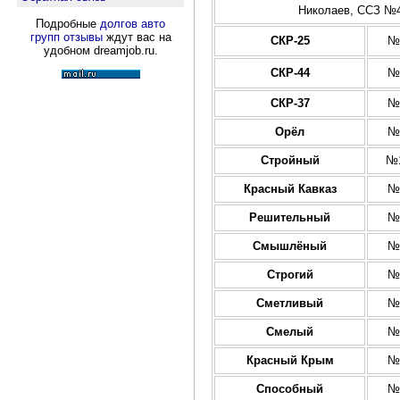
Николаев, ССЗ №44
Подробные
долгов авто
групп отзывы
ждут вас на
СКР-25
№
удобном dreamjob.ru.
СКР-44
№
СКР-37
№
Орёл
№
Стройный
№1
Красный Кавказ
№
Решительный
№
Смышлёный
№
Строгий
№
Сметливый
№
Смелый
№
Красный Крым
№
Способный
№