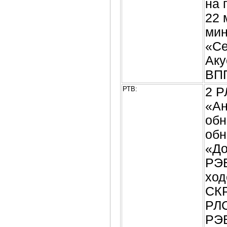
на 
22 
мин
«С
Аку
ВПП
РТВ:
2 Р
«Ан
обн
обн
«До
РЭБ
ход
СКР
РЛС
РЭБ