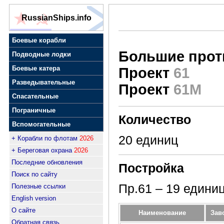
RussianShips.info
Боевые корабли
Большие прот
Подводные лодки
Боевые катера
Проект
61
Разведывательные
Проект
61М
Спасательные
Пограничные
Количество
Вспомогательные
20 единиц
+ Корабли по флотам
2026
+ Береговая охрана
2026
Последние обновления
Постройка
Поиск по сайту
Пр.61 – 19 едини
Полезные ссылки
English version
О сайте
Наименование
Зав
Обратная связь