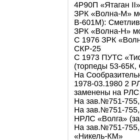
4Р90П «Ятаган II
ЗРК «Волна-М» м
В-601М): Сметлив
ЗРК «Волна-Н» мо
С 1976 ЗРК «Волн
СКР-25
С 1973 ПУТС «Ти
(торпеды 53-65К,
На Сообразительн
1978-03.1980 2 
заменены на РЛС
На зав.№751-755,
На зав.№751-755,
НРЛС «Волга» (за
На зав.№751-755,
«Никель-КМ»