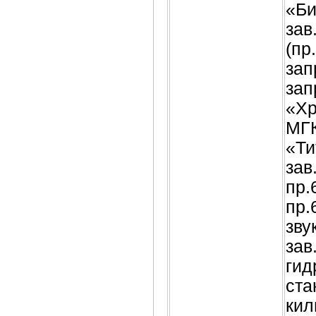
«Би
зав
(пр
зап
зап
«Хр
МГК
«Ти
зав
пр.
пр.
зву
зав
гид
ста
кил