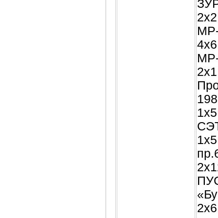
ЗУР
2х2
МР-
4х6
МР-
2х1
Про
198
1х5
СЭТ
1х5
пр.
2х1
ПУС
«Бу
2х6