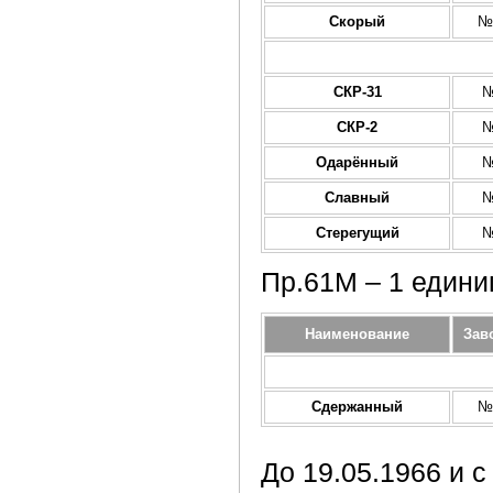
Скорый
№
СКР-31
№
СКР-2
№
Одарённый
№
Славный
№
Стерегущий
№
Пр.61М – 1 едини
Наименование
Зав
Сдержанный
№
До 19.05.1966 и 