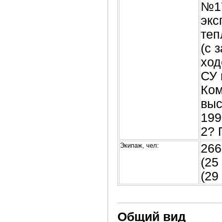
№17
экс
теп
(с 
ход
СУ 
Ком
выс
199
2? 
Экипаж, чел:
266
(25
(29
Общий вид