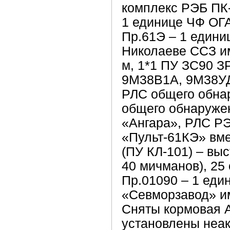
комплекс РЭБ ПК
1 единице ЧФ ОГ
Пр.61Э – 1 едини
Николаеве ССЗ им
м, 1*1 ПУ ЗС90 З
9М38В1А, 9М38УД
РЛС общего обна
общего обнаруже
«Ангара», РЛС Р
«Пульт-61КЭ» вме
(ПУ КЛ-101) – вы
40 мичманов), 25 
Пр.01090 – 1 еди
«Севморзавод» им
Сняты кормовая А
установлены неа