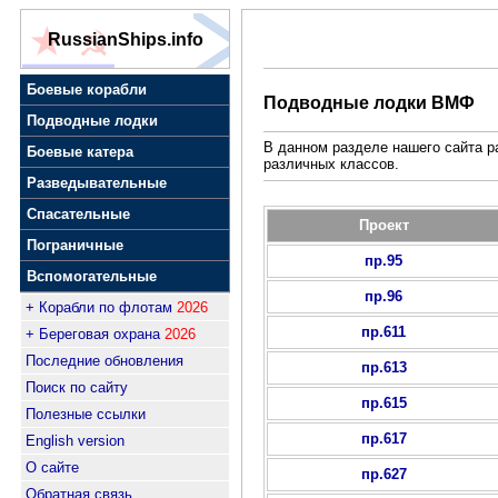
RussianShips.info
Боевые корабли
Подводные лодки ВМФ
Подводные лодки
В данном разделе нашего сайта 
Боевые катера
различных классов.
Разведывательные
Спасательные
Проект
Пограничные
пр.95
Вспомогательные
пр.96
+ Корабли по флотам
2026
пр.611
+ Береговая охрана
2026
Последние обновления
пр.613
Поиск по сайту
пр.615
Полезные ссылки
пр.617
English version
О сайте
пр.627
Обратная связь