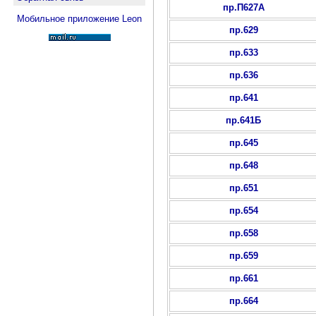
пр.П627А
Мобильное приложение Leon
пр.629
пр.633
пр.636
пр.641
пр.641Б
пр.645
пр.648
пр.651
пр.654
пр.658
пр.659
пр.661
пр.664