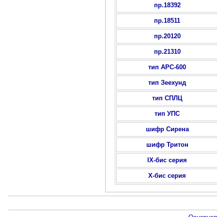
пр.18392
пр.18511
пр.20120
пр.21310
тип АРС-600
тип Зеехунд
тип СПЛЦ
тип УПС
шифр Сирена
шифр Тритон
IX-бис серия
X-бис серия