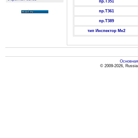
пр.Т351
пр.Т361
пр.Т389
тип Инспектор Мк2
Основная
© 2009-2026, Russia