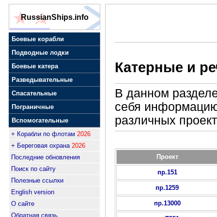
RussianShips.info
Боевые корабли
Подводные лодки
Катерные и р
Боевые катера
Разведывательные
В данном разделе
Спасательные
себя информацию
Пограничные
различных проект
Вспомогательные
+ Корабли по флотам
2026
+ Береговая охрана
2026
Проект
Последние обновления
Поиск по сайту
пр.151
Полезные ссылки
пр.1259
English version
пр.13000
О сайте
Обратная связь