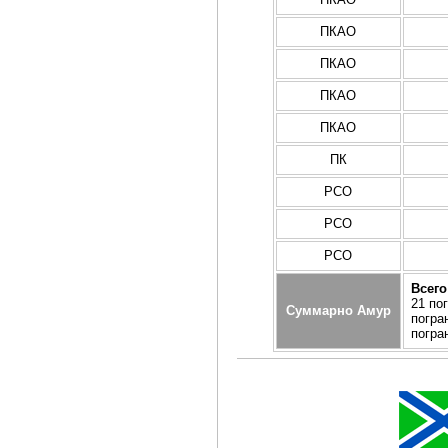
ПКАО
ПКАО
ПКАО
ПКАО
ПК
РСО
РСО
РСО
Всего
21 по
Суммарно Амур
погра
погра