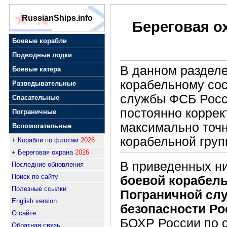
RussianShips.info
Береговая о
Боевые корабли
Подводные лодки
В данном раздел
Боевые катера
корабельному сос
Разведывательные
службы ФСБ Росс
Спасательные
постоянно коррек
Пограничные
максимально точ
Вспомогательные
корабельной груп
+ Корабли по флотам
2026
+ Береговая охрана
2026
В приведенных н
Последние обновления
Поиск по сайту
боевой корабел
Полезные ссылки
Пограничной сл
English version
безопасности Ро
О сайте
БОХР России по с
Обратная связь