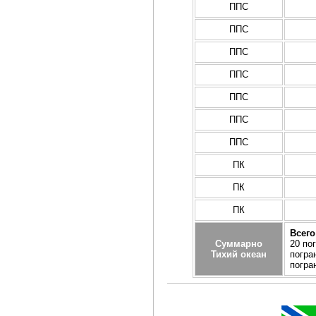
ППС
ППС
ППС
ППС
ППС
ППС
ППС
ПК
ПК
ПК
Всего
Суммарно
20 по
Тихий океан
погра
погра