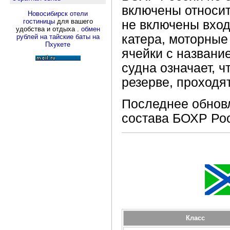
включены относит
Новосибирск отели
гостиницы
для вашего
не включены вхо
удобства и отдыха .
обмен
катера, моторные
рублей на тайские баты на
Пхукете
ячейки с названи
судна означает, 
резерве, проходя
Последнее обновл
состава БОХР Ро
Класс