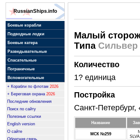
RussianShips.info
Боевые корабли
Малый сторож
Подводные лодки
Боевые катера
Типа
Сильвер 
Разведывательные
Спасательные
Количество
Пограничные
1? единица
Вспомогательные
+ Корабли по флотам
2026
Постройка
+ Береговая охрана
2026
Последние обновления
Санкт-Петербург,
Поиск по сайту
Полезные ссылки
Название
Зав
English version
О сайте
МСК №259
SLVA
Обратная связь