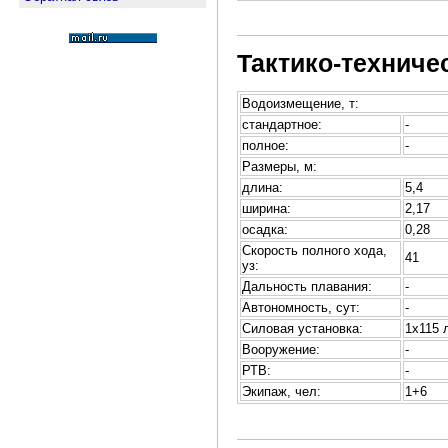
Тактико-техниче
Водоизмещение, т:
стандартное:
-
полное:
-
Размеры, м:
длина:
5,4
ширина:
2,17
осадка:
0,28
Скорость полного хода,
41
уз:
Дальность плавания:
-
Автономность, сут:
-
Силовая установка:
1х115 
Вооружение:
-
РТВ:
-
Экипаж, чел:
1+6