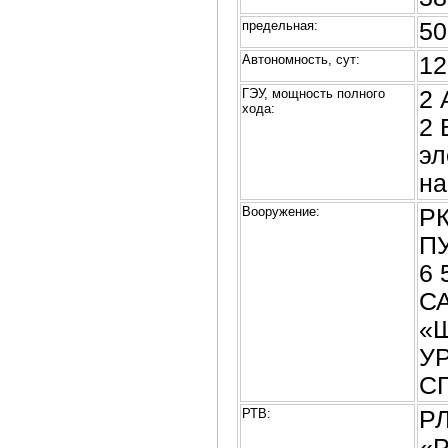
предельная:
50
Автономность, сут:
12
ГЭУ, мощность полного
2 
хода:
2 
эл
на
Вооружение:
РК
ПУ
6 
СА
«Ш
УР
СГ
РТВ:
РЛ
«Р