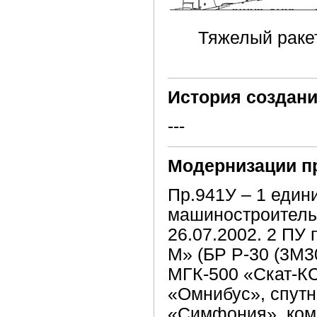
Тяжелый ракет
История создани
---
Модернизации п
Пр.941У – 1 един
машиностроительн
26.07.2002. 2 ПУ
М» (БР Р-30 (3М3
МГК-500 «Скат-К
«Омнибус», спут
«Симфония», ком