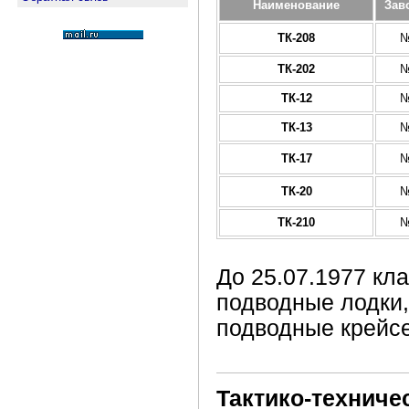
Наименование
Зав
ТК-208
№
ТК-202
№
ТК-12
№
ТК-13
№
ТК-17
№
ТК-20
№
ТК-210
№
До 25.07.1977 кл
подводные лодки,
подводные крейсе
Тактико-техниче