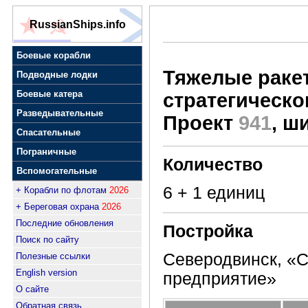
RussianShips.info
Боевые корабли
Тяжелые раке
Подводные лодки
Боевые катера
стратегическо
Разведывательные
Проект
941
, ш
Спасательные
Пограничные
Количество
Вспомогательные
6 + 1 единиц
+ Корабли по флотам
2026
+ Береговая охрана
2026
Последние обновления
Постройка
Поиск по сайту
Северодвинск, «
Полезные ссылки
English version
предприятие»
О сайте
Обратная связь