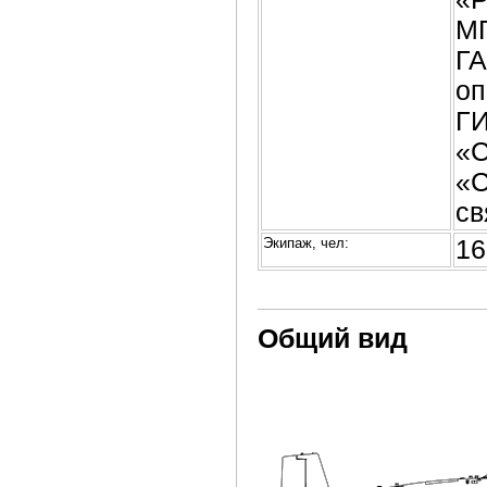
МГ
ГА
оп
ГИ
«С
«С
св
Экипаж, чел:
16
Общий вид