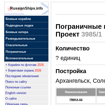
RussianShips.info
Боевые корабли
Пограничные 
Подводные лодки
Боевые катера
Проект
3985/1
Разведывательные
Спасательные
Количество
Пограничные
? единиц
Вспомогательные
+ Корабли по флотам
2026
Постройка
+ Береговая охрана
2026
Последние обновления
Архангельск, Со
Поиск по сайту
Полезные ссылки
Наименование
Зав
English version
О сайте
ПМКА-66
Обратная связь