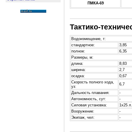
ПМКА-69
Тактико-техниче
Водоизмещение, т:
стандартное:
3,85
полное:
6,35
Размеры, м:
длина:
8,83
ширина:
2,7
осадка:
0,67
Скорость полного хода,
6,7
уз:
Дальность плавания:
-
Автономность, сут:
-
Силовая установка:
1х25 л
Вооружение:
-
Экипаж, чел:
-