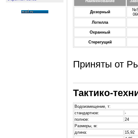
Наименование
Зав
№S
Дозорный
06
Лотелла
Охранный
Стерегущий
Приняты от Р
Тактико-техн
Водоизмещение, т:
стандартное:
-
полное:
24
Размеры, м:
длина:
15,92