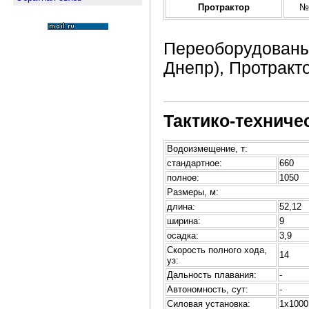
Протрактор
№
Переоборудованы 
Днепр), Протракто
Тактико-техниче
Водоизмещение, т:
стандартное:
660
полное:
1050
Размеры, м:
длина:
52,12
ширина:
9
осадка:
3,9
Скорость полного хода,
14
уз:
Дальность плавания:
-
Автономность, сут:
-
Силовая установка:
1х1000