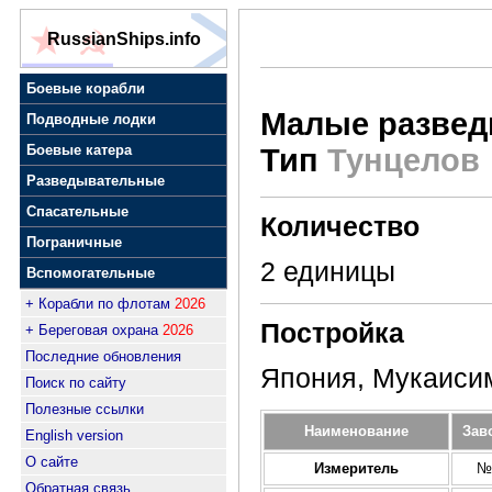
RussianShips.info
Боевые корабли
Малые развед
Подводные лодки
Боевые катера
Тип
Тунцелов
Разведывательные
Спасательные
Количество
Пограничные
2 единицы
Вспомогательные
+ Корабли по флотам
2026
Постройка
+ Береговая охрана
2026
Последние обновления
Япония, Мукаиси
Поиск по сайту
Полезные ссылки
Наименование
Зав
English version
О сайте
Измеритель
№
Обратная связь