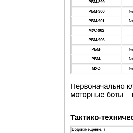
РБМ-899
РБМ-900
№
РБМ-901
№
МУС-902
РБМ-906
РБМ-
№
РБМ-
№
МУС-
№
Первоначально к
моторные боты –
Тактико-техниче
Водоизмещение, т: