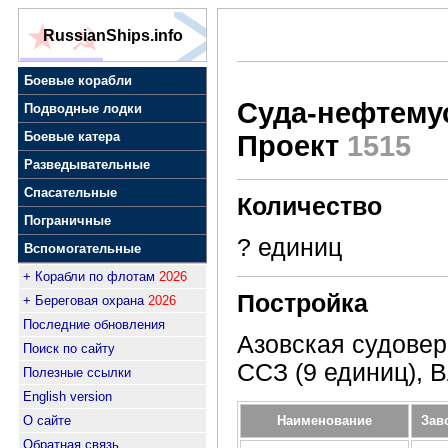
RussianShips.info
Боевые корабли
Суда-нефтему
Подводные лодки
Боевые катера
Проект
1515
Разведывательные
Спасательные
Количество
Пограничные
? единиц
Вспомогательные
+ Корабли по флотам
2026
Постройка
+ Береговая охрана
2026
Последние обновления
Азовская судовер
Поиск по сайту
ССЗ (9 единиц), 
Полезные ссылки
English version
Наименование
Зав
О сайте
Обратная связь