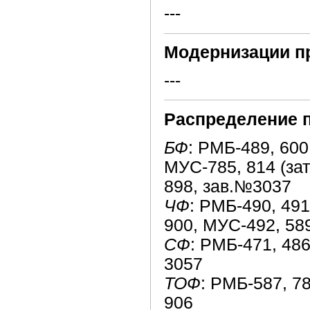
---
Модернизации п
---
Распределение 
БФ
: РМБ-489, 600,
МУС-785, 814 (зат
898, зав.№3037
ЧФ
: РМБ-490, 491,
900, МУС-492, 589
СФ
: РМБ-471, 486
3057
ТОФ
: РМБ-587, 78
906