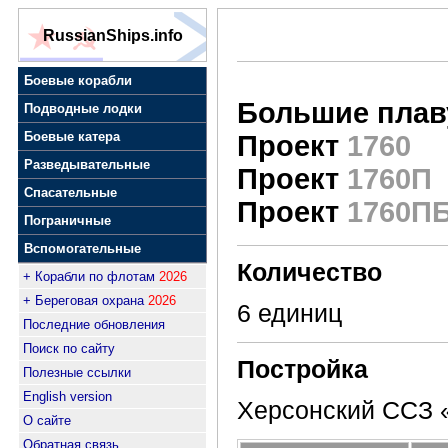
RussianShips.info
Боевые корабли
Большие плав
Подводные лодки
Боевые катера
Проект
1760
Разведывательные
Проект
1760П
Спасательные
Проект
1760П
Пограничные
Вспомогательные
Количество
+ Корабли по флотам
2026
+ Береговая охрана
2026
6 единиц
Последние обновления
Поиск по сайту
Постройка
Полезные ссылки
English version
Херсонский ССЗ 
О сайте
Обратная связь