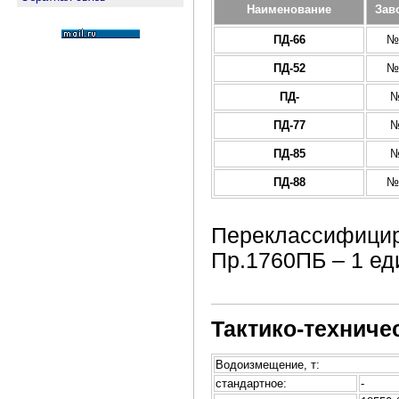
Наименование
Зав
ПД-66
№
ПД-52
№
ПД-
№
ПД-77
№
ПД-85
№
ПД-88
№
Переклассифицир
Пр.1760ПБ – 1 ед
Тактико-техниче
Водоизмещение, т:
стандартное:
-