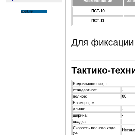
Наименование
Зав
ПСТ-10
ПСТ-11
Для фиксации
Тактико-техн
Водоизмещение, т:
стандартное:
-
полное:
80
Размеры, м:
длина:
-
ширина:
-
осадка:
-
Скорость полного хода,
Несам
уз: