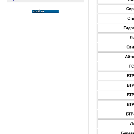
Сир
Ст
Гидр
Л
Сви
Айт
ГС
ВТР
ВТР
ВТР
ВТР
ВТР
Л
Бурев