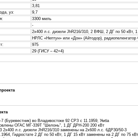
3,81
ода, уз:
9,7
я:
3300 миль
-
:
2х400 л.с. дизели JhR216/310, 2 ВФШ, 2 ДГ по 50 кВт, 1
НРЛС «Нептун» или «Дон» (Айтодор), радиопеленгатор 
т:
975
29 (ГИСУ – 42+4)
проекта
екта
7 (Буревестник) во Владивостоке 92 СРЗ с 11.1959, Умба
новлены ОГАС МГ-339Т "Шелонь", 1 ДГ ДРН-200 200 кВт
3 2х400 л.с. дизели JhR216/310 заменены на 2х600 л.с. 6ДР30/50-3
.1964, Гидростате 2 ДГ по 50 кВт, 1 ДГ 15 кВт заменены на 2 ДГ по 75 кВт