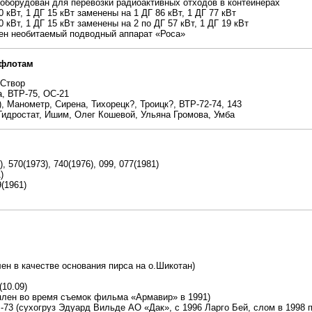
еоборудован для перевозки радиоактивных отходов в контейнерах
0 кВт, 1 ДГ 15 кВт заменены на 1 ДГ 86 кВт, 1 ДГ 77 кВт
0 кВт, 1 ДГ 15 кВт заменены на 2 по ДГ 57 кВт, 1 ДГ 19 кВт
ен необитаемый подводный аппарат «Роса»
 флотам
 Створ
а, ВТР-75, ОС-21
), Манометр, Сирена, Тихорецк?, Троицк?, ВТР-72-74, 143
 Гидростат, Ишим, Олег Кошевой, Ульяна Громова, Умба
, 570(1973), 740(1976), 099, 077(1981)
)
(1961)
ен в качестве основания пирса на о.Шикотан)
(10.09)
оплен во время съемок фильма «Армавир» в 1991)
-73 (сухогруз Эдуард Вильде АО «Дак», с 1996 Ларго Бей, слом в 1998 п