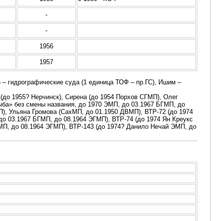
-
-
1956
1957
6 – гидрографические суда (1 единица ТОФ – пр.ГС), Ишим –
(до 1955? Нерчинск), Сирена (до 1954 Порхов СГМП), Олег
ыба» без смены названия, до 1970 ЭМП, до 03.1967 БГМП, до
П), Ульяна Громова (СахМП, до 01.1950 ДВМП), ВТР-72 (до 1974
о 03.1967 БГМП, до 08.1964 ЭГМП), ВТР-74 (до 1974 Ян Креукс
МП, до 08.1964 ЭГМП), ВТР-143 (до 1974? Данило Нечай ЭМП, до