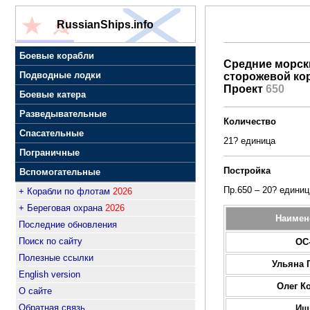
RussianShips.info
Боевые корабли
Средние морски
Подводные лодки
сторожевой ко
Проект
650
Боевые катера
Разведывательные
Количество
Спасательные
21? единица
Пограничные
Постройка
Вспомогательные
Пр.650 – 20? единиц
+ Корабли по флотам
2026
+ Береговая охрана
2026
Наимен
Последние обновления
Поиск по сайту
ОС
Полезные ссылки
Ульяна 
English version
Олег К
О сайте
Обратная связь
Иш