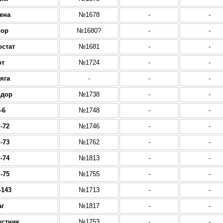
ена
№1678
-
-
вор
№1680?
-
-
остат
№1681
-
-
от
№1724
-
-
яга
-
-
-
одор
№1738
-
-
-6
№1748
-
-
-72
№1746
-
-
-73
№1762
-
-
-74
№1813
-
-
-75
№1755
-
-
-143
№1713
-
-
аг
№1817
-
-
естник
№1753
-
-