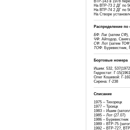
ВТР-143 в 1978 пер
На ВТР-73 2 ДГ по 5
На ВТР-74 2 ДГ по 5
На Створе установл
Распределение по
БФ
: Лаг (затем
СФ
),
ЧФ
: Айтодор, Свияг
СФ
: Лот (затем ТОФ
ТОФ
: Буревестник,
Бортовые номера
Ишим: 532, 537(1972)
Гидростат: Г-15(1961
Олег Кошевой: Г-169
Сирена: Г-238
Списание
1975 – Тихорецк
1977 – Троицк
1983 – Ишим (затопл
1985 – Лот (27.07)
1986 – Буревестник 
1989 – ВТР-75 (зат
1992 – ВТР-72?, ВТР