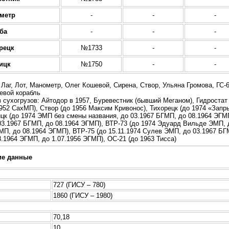
метр
-
-
-
ба
-
-
-
рецк
№1733
-
-
ицк
№1750
-
-
 Лаг, Лот, Манометр, Олег Кошевой, Сирена, Створ, Ульяна Громова, ГС-
евой корабль
сухогрузов: Айтодор в 1957, Буревестник (бывший Меганом), Гидростат 
1952 СахМП), Створ (до 1956 Максим Кривонос), Тихорецк (до 1974 «Запр
ицк (до 1974 ЭМП без смены названия, до 03.1967 БГМП, до 08.1964 ЭГМ
3.1967 БГМП, до 08.1964 ЭГМП), ВТР-73 (до 1974 Эдуард Вильде ЭМП, д
МП, до 08.1964 ЭГМП), ВТР-75 (до 15.11.1974 Сулев ЭМП, до 03.1967 БГ
.1964 ЭГМП, до 1.07.1956 ЭГМП), ОС-21 (до 1963 Тисса)
ие данные
727 (ГИСУ – 780)
1860 (ГИСУ – 1980)
70,18
10