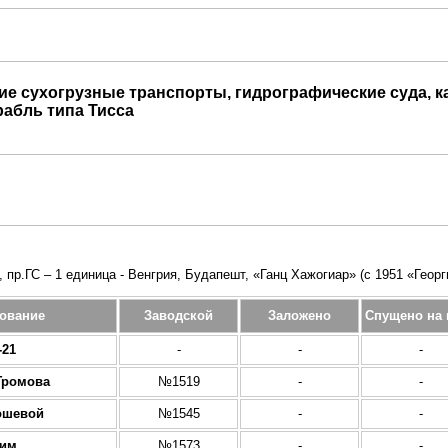
е сухогрузные транспорты, гидрографические суда, к
рабль типа Тисса
, пр.ГС – 1 единица - Венгрия, Будапешт, «Ганц Хажогиар» (с 1951 «Геор
ование
Заводской
Заложено
Спущено на 
-21
-
-
-
Громова
№1519
-
-
ошевой
№1545
-
-
им
№1573
-
-