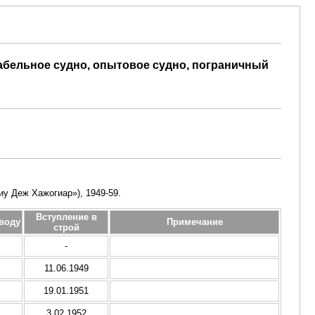
абельное судно, опытовое судно, пограничный
гиу Деж Хажогиар»), 1949-59.
Вступление в
воду
Примечание
строй
-
11.06.1949
19.01.1951
3.02.1952