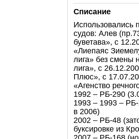
Списание
Использовались п
судов: Алев (пр.7
буветава», с 12.2
«Лиепаяс Зиемелу
лига» без смены 
лига», с 26.12.2
Плюс», с 17.07.
«Агенство речног
1992 – РБ-290 (3.
1993 – 1993 – РБ
в 2006)
2002 – РБ-48 (зат
буксировке из Кр
2007 – РБ-168 (н