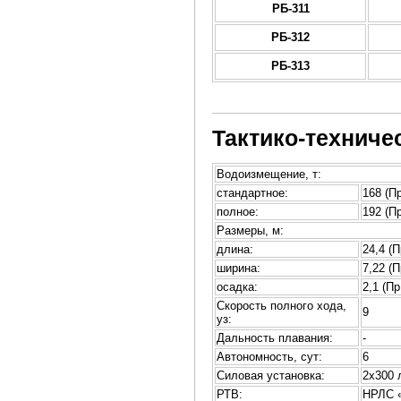
РБ-311
РБ-312
РБ-313
Тактико-техниче
Водоизмещение, т:
стандартное:
168 (П
полное:
192 (П
Размеры, м:
длина:
24,4 (П
ширина:
7,22 (П
осадка:
2,1 (Пр
Скорость полного хода,
9
уз:
Дальность плавания:
-
Автономность, сут:
6
Силовая установка:
2х300 
РТВ:
НРЛС «