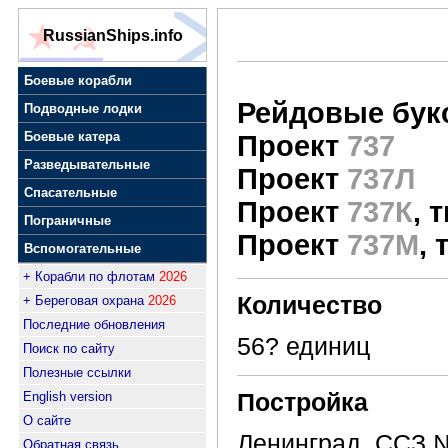
RussianShips.info
Боевые корабли
Рейдовые бук
Подводные лодки
Боевые катера
Проект
737
Разведывательные
Проект
737Л
Спасательные
Проект
737К
, 
Пограничные
Проект
737М
, 
Вспомогательные
+ Корабли по флотам
2026
Количество
+ Береговая охрана
2026
Последние обновления
56? единиц
Поиск по сайту
Полезные ссылки
Постройка
English version
О сайте
Ленинград, CCЗ №
Обратная связь