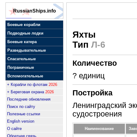
RussianShips.info
Боевые корабли
Яхты
Подводные лодки
Боевые катера
Тип
Л-6
Разведывательные
Спасательные
Количество
Пограничные
? единиц
Вспомогательные
+ Корабли по флотам
2026
Постройка
+ Береговая охрана
2026
Последние обновления
Ленинградский эк
Поиск по сайту
судостроения
Полезные ссылки
English version
Наименование
Зав
О сайте
Обратная связь