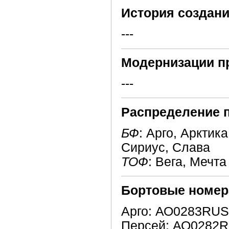
История создани
---
Модернизации п
---
Распределение 
БФ
: Арго, Арктик
Сириус, Слава
ТОФ
: Вега, Мечта
Бортовые номер
Арго: АО0283RUS7
Персей: АО0282R