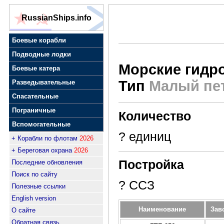
RussianShips.info
Боевые корабли
Подводные лодки
Морские гидр
Боевые катера
Тип
Малый пе
Разведывательные
Спасательные
Пограничные
Количество
Вспомогательные
? единиц
+ Корабли по флотам
2026
+ Береговая охрана
2026
Постройка
Последние обновления
Поиск по сайту
? ССЗ
Полезные ссылки
English version
Наименование
Зав
О сайте
Обратная связь