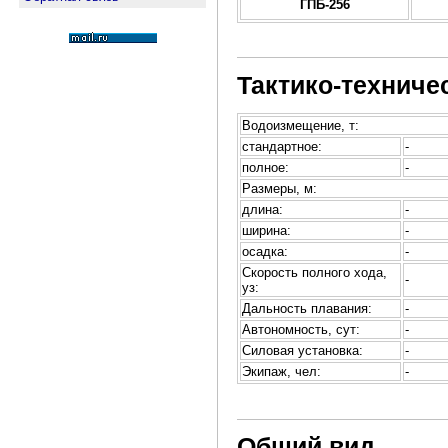
ГПБ-256
Тактико-техниче
Водоизмещение, т:
стандартное:
-
полное:
-
Размеры, м:
длина:
-
ширина:
-
осадка:
-
Скорость полного хода,
-
уз:
Дальность плавания:
-
Автономность, сут:
-
Силовая установка:
-
Экипаж, чел:
-
Общий вид