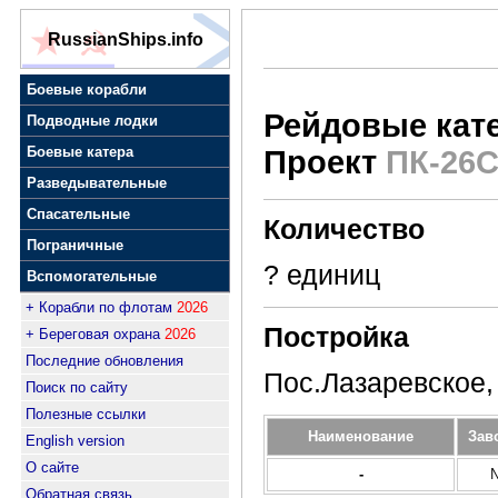
RussianShips.info
Боевые корабли
Рейдовые кат
Подводные лодки
Боевые катера
Проект
ПК-26
Разведывательные
Спасательные
Количество
Пограничные
? единиц
Вспомогательные
+ Корабли по флотам
2026
Постройка
+ Береговая охрана
2026
Последние обновления
Пос.Лазаревское,
Поиск по сайту
Полезные ссылки
Наименование
Зав
English version
О сайте
-
Обратная связь