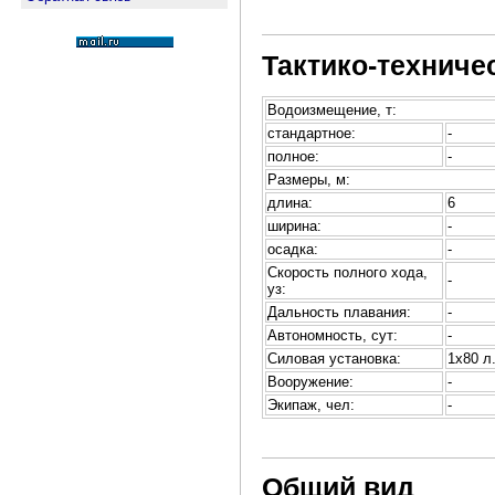
Тактико-техниче
Водоизмещение, т:
стандартное:
-
полное:
-
Размеры, м:
длина:
6
ширина:
-
осадка:
-
Скорость полного хода,
-
уз:
Дальность плавания:
-
Автономность, сут:
-
Силовая установка:
1х80 л
Вооружение:
-
Экипаж, чел:
-
Общий вид