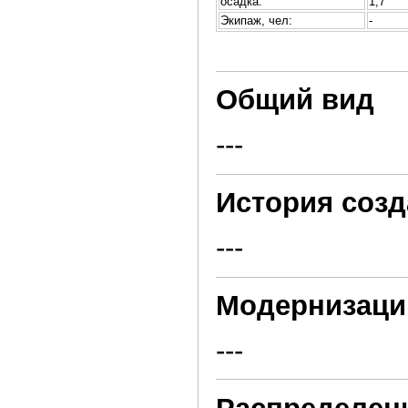
осадка:
1,7
Экипаж, чел:
-
Общий вид
---
История созд
---
Модернизаци
---