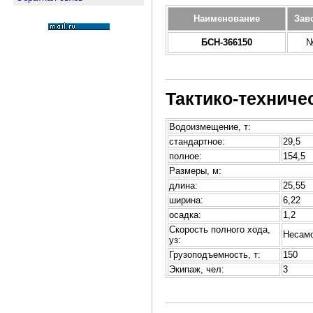
Наименование
Зав
БСН-366150
№
Тактико-техниче
Водоизмещение, т:
стандартное:
29,5
полное:
154,5
Размеры, м:
длина:
25,55
ширина:
6,22
осадка:
1,2
Скорость полного хода,
Несам
уз:
Грузоподъемность, т:
150
Экипаж, чел:
3