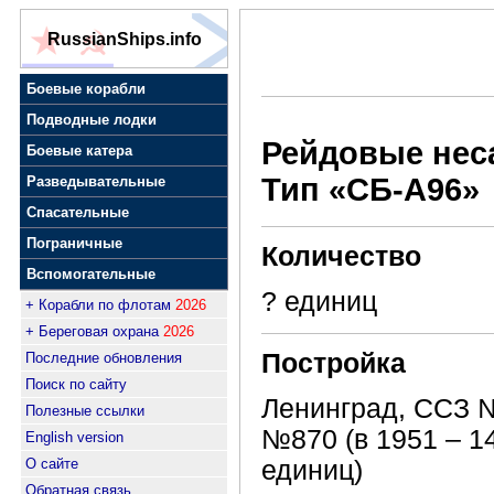
RussianShips.info
Боевые корабли
Подводные лодки
Рейдовые нес
Боевые катера
Тип
«СБ-А96»
Разведывательные
Спасательные
Пограничные
Количество
Вспомогательные
? единиц
+ Корабли по флотам
2026
+ Береговая охрана
2026
Постройка
Последние обновления
Поиск по сайту
Ленинград, ССЗ №
Полезные ссылки
№870 (в 1951 – 14
English version
О сайте
единиц)
Обратная связь