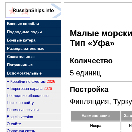
RussianShips.info
Боевые корабли
Малые морски
Подводные лодки
Боевые катера
Тип
«Уфа»
Разведывательные
Спасательные
Количество
Пограничные
5 единиц
Вспомогательные
+ Корабли по флотам
2026
Постройка
+ Береговая охрана
2026
Последние обновления
Финляндия, Турку
Поиск по сайту
Полезные ссылки
Наименование
Зав
English version
О сайте
Искра
№
Обратная связь