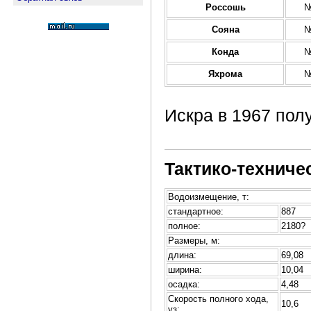
Россошь
№
Сояна
№
Конда
№
Яхрома
№
Искра в 1967 пол
Тактико-техниче
Водоизмещение, т:
стандартное:
887
полное:
2180?
Размеры, м:
длина:
69,08
ширина:
10,04
осадка:
4,48
Скорость полного хода,
10,6
уз: