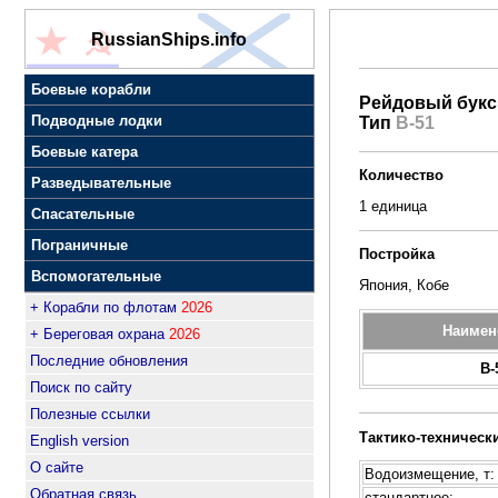
RussianShips.info
Боевые корабли
Рейдовый букс
Подводные лодки
Тип
В-51
Боевые катера
Количество
Разведывательные
1 единица
Спасательные
Пограничные
Постройка
Вспомогательные
Япония, Кобе
+ Корабли по флотам
2026
Наимен
+ Береговая охрана
2026
Последние обновления
В-
Поиск по сайту
Полезные ссылки
Тактико-техническ
English version
О сайте
Водоизмещение, т:
Обратная связь
стандартное: