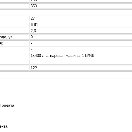
350
27
6,81
2,3
ода, уз:
9
я:
-
-
:
1x400 л.с. паровая машина, 1 ВФШ
-
12?
проекта
екта