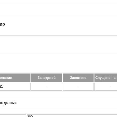
ир
ование
Заводской
Заложено
Спущено на 
51
-
-
-
ие данные
200