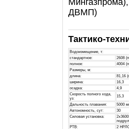
Мингазпрома),
ДВМП)
Тактико-техн
Водоизмещение, т:
стандартное:
2608 (п
полное:
4004 (п
Размеры, м:
длина:
81,16 (
ширина:
16,3
осадка:
4,9
Скорость полного хода,
15,3
уз:
Дальность плавания:
5000 м
Автономность, сут:
30
Силовая установка:
2х3600
подрул
РТВ:
2 НРЛ