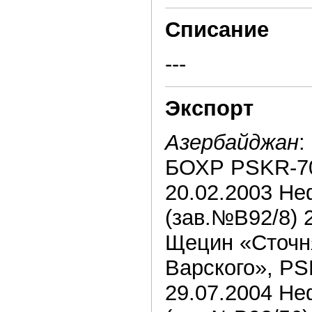
Списание
---
Экспорт
Азербайджан
:
БОХР PSKR-701
20.02.2003 Не
(зав.№В92/8) 
Щецин «Сточн
Варского», PS
29.07.2004 Не