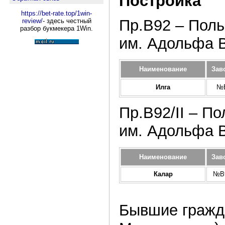
Постройка
https://bet-rate.top/1win-
Пр.В92 – Пол
review/
- здесь честный
разбор букмекера 1Win.
им. Адольфа В
Наименование
Зав
Илга
№В
Пр.В92/II – П
им. Адольфа В
Наименование
Зав
Калар
№В9
Бывшие гражда