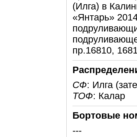
(Илга) в Кали
«Янтарь» 2014
подруливающих
подруливающее
пр.16810, 1681
Распределен
СФ
: Илга (за
ТОФ
: Калар
Бортовые но
---