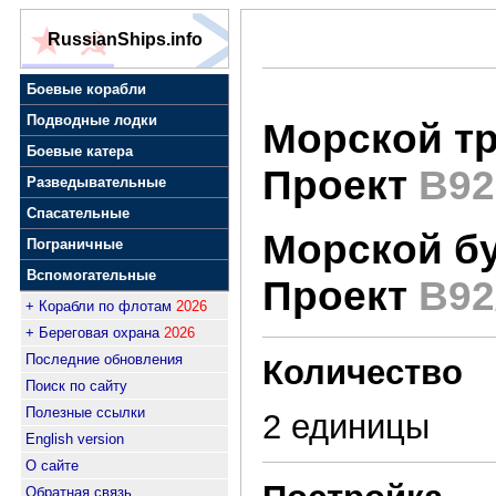
RussianShips.info
Боевые корабли
Подводные лодки
Морской т
Боевые катера
Проект
В92
Разведывательные
Спасательные
Морской б
Пограничные
Вспомогательные
Проект
В92/
+ Корабли по флотам
2026
+ Береговая охрана
2026
Последние обновления
Количество
Поиск по сайту
Полезные ссылки
2 единицы
English version
О сайте
Обратная связь