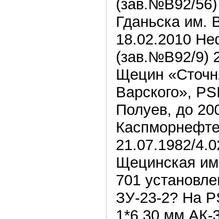
(зав.№В92/56)
Гданьска им. 
18.02.2010 Не
(зав.№В92/9) 2
Щецин «Сточн
Варского», PS
Полуев, до 20
Каспморнефте
21.07.1982/4.
Щецинская им
701 установле
ЗУ-23-2? На P
1*6 30 мм АК-