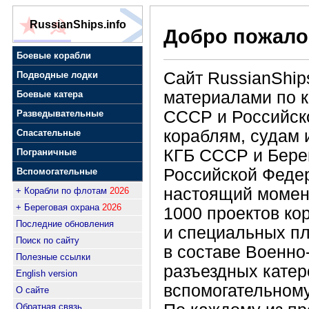
RussianShips.info
Добро пожало
Боевые корабли
Сайт RussianShips
Подводные лодки
материалами по 
Боевые катера
СССР и Российско
Разведывательные
кораблям, судам 
Спасательные
КГБ СССР и Бере
Пограничные
Российской Федер
Вспомогательные
настоящий момент
+ Корабли по флотам
2026
+ Береговая охрана
2026
1000 проектов ко
Последние обновления
и специальных п
Поиск по сайту
в составе Военно
Полезные ссылки
разъездных катеро
English version
вспомогательному
О сайте
Обратная связь