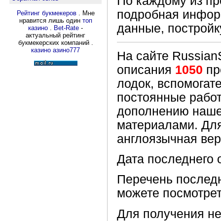
По каждому из пр
подробная информ
Рейтинг букмекеров
. Мне
нравится лишь один
топ
данные, постройк
казино
.
Bet-Rate
-
актуальный рейтинг
букмекерских компаний .
казино азино777
На сайте Russian
описания
1050
пр
лодок, вспомогат
постоянные работ
дополнению наше
материалами. Для
англоязычная вер
Дата последнего 
Перечень послед
можете посмотре
Для получения н