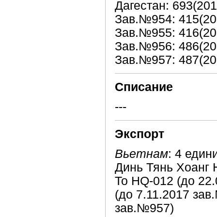
Дагестан: 693(201
Зав.№954: 415(20
Зав.№955: 416(20
Зав.№956: 486(20
Зав.№957: 487(20
Списание
---
Экспорт
Вьетнам
: 4 един
Динь Тянь Хоанг 
То HQ-012 (до 22
(до 7.11.2017 зав
зав.№957)