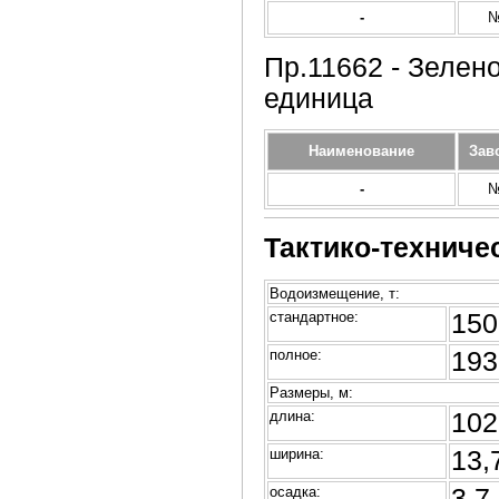
-
№
Пр.11662 - Зелено
единица
Наименование
Зав
-
№
Тактико-техниче
Водоизмещение, т:
стандартное:
150
полное:
193
Размеры, м:
длина:
102
ширина:
13,
осадка:
3,7