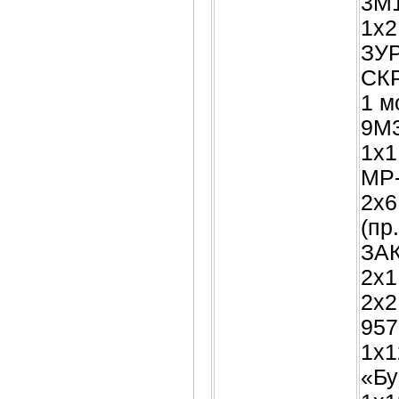
3М1
1х2
ЗУР
СКР
1 м
9М3
1х1
МР-
2х6
(пр
ЗАК
2х1
2х2
957
1х1
«Бу