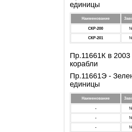
единицы
Наименование
Зав
СКР-200
№
СКР-201
№
Пр.11661К в 200
корабли
Пр.11661Э - Зелен
единицы
Наименование
Зав
-
№
-
№
-
№