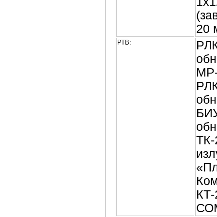
1х1
(за
20 
РТВ:
РЛК
обн
МР-
РЛК
обн
БИУ
обн
ТК-
изл
«Пл
Ком
КТ-
СОМ