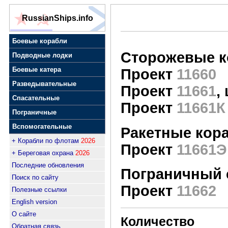
RussianShips.info
Боевые корабли
Сторожевые к
Подводные лодки
Боевые катера
Проект
11660
Разведывательные
Проект
11661
,
Спасательные
Проект
11661К
Пограничные
Вспомогательные
Ракетные кор
+ Корабли по флотам
2026
Проект
11661Э
+ Береговая охрана
2026
Последние обновления
Пограничный 
Поиск по сайту
Проект
11662
Полезные ссылки
English version
О сайте
Количество
Обратная связь