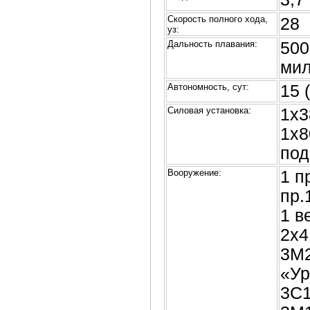
Скорость полного хода,
28
уз:
Дальность плавания:
500
мил
Автономность, сут:
15 
Силовая установка:
1x3
1x8
под
Вооружение:
1 п
пр.
1 в
2х4
3М2
«Ур
3С1