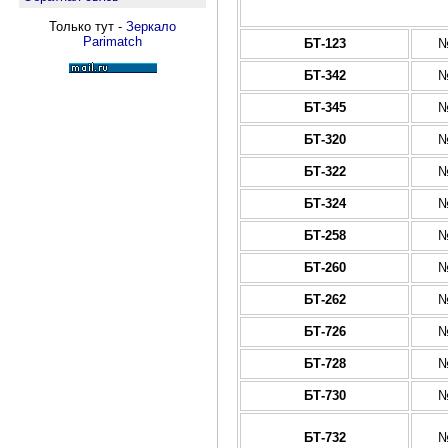
Только тут -
Зеркало
Parimatch
БТ-123
№
БТ-342
№
БТ-345
№
БТ-320
№
БТ-322
№
БТ-324
№
БТ-258
№
БТ-260
№
БТ-262
№
БТ-726
№
БТ-728
№
БТ-730
№
БТ-732
№