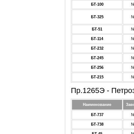
БТ-100
№
БТ-325
№
БТ-51
№
БТ-114
№
БТ-232
№
БТ-245
№
БТ-256
№
БТ-215
№
Пр.1265Э - Петро
Наименование
Зав
БТ-737
№
БТ-738
№
БТ-45
№