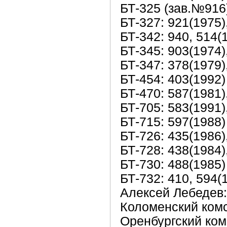
БТ-325 (зав.№916)
БТ-327: 921(1975)
БТ-342: 940, 514(
БТ-345: 903(1974)
БТ-347: 378(1979)
БТ-454: 403(1992)
БТ-470: 587(1981)
БТ-705: 583(1991)
БТ-715: 597(1988)
БТ-726: 435(1986)
БТ-728: 438(1984)
БТ-730: 488(1985)
БТ-732: 410, 594(
Алексей Лебедев:
Коломенский комс
Оренбургский комс