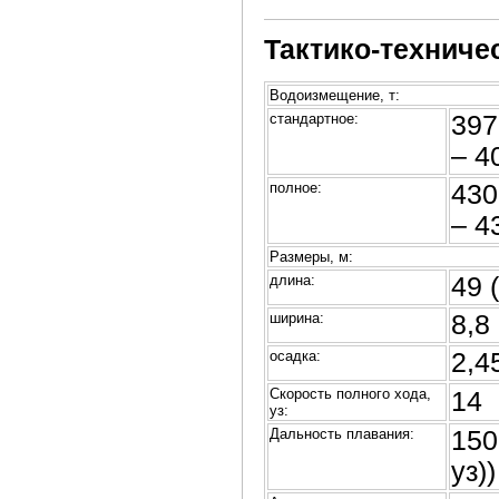
Тактико-техниче
Водоизмещение, т:
стандартное:
397
– 4
полное:
430
– 4
Размеры, м:
длина:
49 
ширина:
8,8
осадка:
2,4
Скорость полного хода,
14
уз:
Дальность плавания:
150
уз))