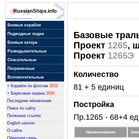
RussianShips.info
Боевые корабли
Базовые трал
Подводные лодки
Боевые катера
Проект
1265
, 
Разведывательные
Проект
1265Э
Спасательные
Пограничные
Количество
Вспомогательные
81 + 5 единиц
+ Корабли по флотам
2026
+ Береговая охрана
2026
Последние обновления
Постройка
Поиск по сайту
Пр.1265 - 68+4 е
Полезные ссылки
English version
О сайте
Наименование
Зав
Обратная связь