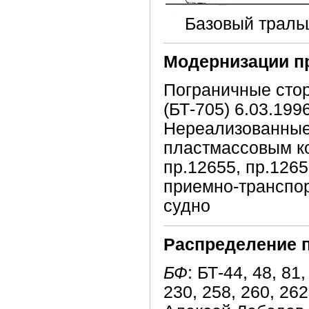
Базовый траль
Модернизации п
Пограничные стор
(БТ-705) 6.03.199
Нереализованные
пластмассовым ко
пр.12655, пр.126
приемно-транспор
судно
Распределение 
БФ
: БТ-44, 48, 81,
230, 258, 260, 262