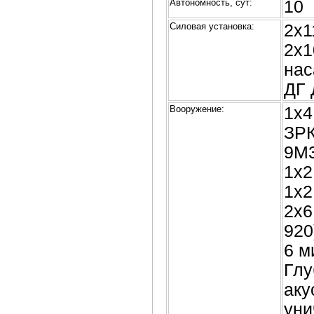
Автономность, сут:
10
Силовая установка:
2х1
2х1
нас
ДГ 
Вооружение:
1х4
ЗРК
9М3
1х2
1х2
2х6
920
6 м
Глу
аку
уни