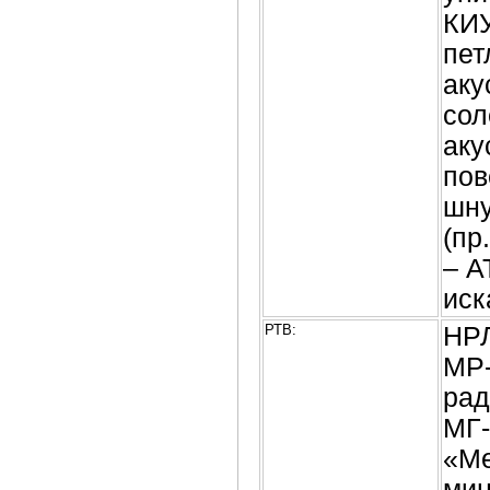
КИУ
пет
аку
сол
аку
пов
шну
(пр
– А
иск
РТВ:
НРЛ
МР-
рад
МГ-
«Ме
мин