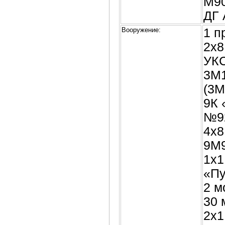
М90
ДГ 
Вооружение:
1 п
2х8
УКС
3М1
(3М
9К 
№92
4х8
9М9
1х1
«П
2 м
30 
2х1