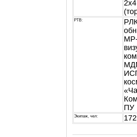
2х4
(то
РТВ:
РЛК
обн
МР-
виз
ком
МДМ
ИСП
кос
«Ча
Ком
ПУ 
Экипаж, чел:
172