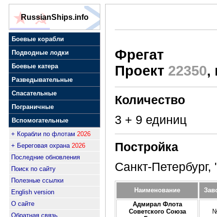
RussianShips.info
Боевые корабли
Фрегат
Подводные лодки
Боевые катера
Проект
22350
,
Разведывательные
Спасательные
Количество
Пограничные
3 + 9 единиц
Вспомогательные
+ Корабли по флотам
2026
Постройка
+ Береговая охрана
2026
Последние обновления
Санкт-Петербург,
Поиск по сайту
Полезные ссылки
Наименование
Зав
English version
О сайте
Адмирал Флота
Советского Союза
№
Обратная связь