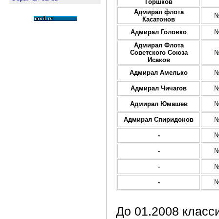
Горшков
Адмирал флота
№
Касатонов
Адмирал Головко
№
Адмирал Флота
Советского Союза
№
Исаков
Адмирал Амелько
№
Адмирал Чичагов
№
Адмирал Юмашев
№
Адмирал Спиридонов
№
-
№
-
№
-
№
-
№
До 01.2008 класс