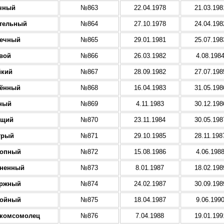
чный
№863
22.04.1978
21.03.198
тельный
№864
27.10.1978
24.04.198
речный
№865
29.01.1981
25.07.198
вой
№866
26.03.1982
4.08.198
йкий
№867
28.09.1982
27.07.198
ённый
№868
16.04.1983
31.05.198
ный
№869
4.11.1983
30.12.198
ущий
№870
23.11.1984
30.05.198
трый
№871
29.10.1985
28.11.198
ропный
№872
15.08.1986
4.06.198
зненный
№873
8.01.1987
18.02.198
ержный
№874
24.02.1987
30.09.198
койный
№875
18.04.1987
9.06.199
 комсомолец
№876
7.04.1988
19.01.199