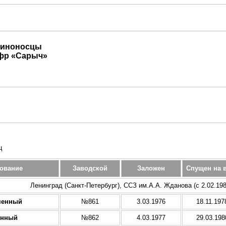
миноносцы
ифр «Сарыч»
ц
ование
Заводской
Заложен
Спущен на 
Ленинград (Санкт-Петербург), ССЗ им.А.А. Жданова (с 2.02.19
менный
№861
3.03.1976
18.11.197
янный
№862
4.03.1977
29.03.198