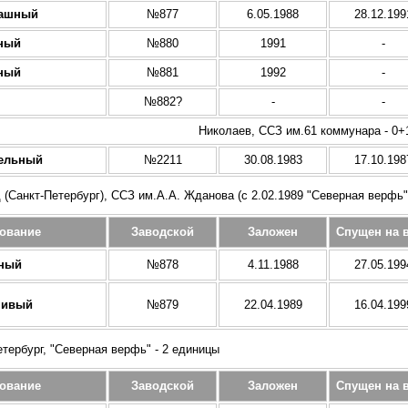
рашный
№877
6.05.1988
28.12.199
ный
№880
1991
-
ный
№881
1992
-
№882?
-
-
Николаев, ССЗ им.61 коммунара - 0+
ельный
№2211
30.08.1983
17.10.198
 (Санкт-Петербург), ССЗ им.А.А. Жданова (с 2.02.1989 "Северная верфь"
ование
Заводской
Заложен
Спущен на 
ный
№878
4.11.1988
27.05.199
чивый
№879
22.04.1989
16.04.199
тербург, "Северная верфь" - 2 единицы
ование
Заводской
Заложен
Спущен на 