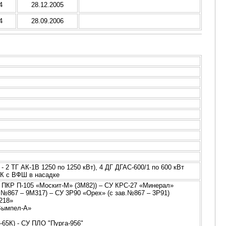
4
28.12.2005
4
28.09.2006
 - 2 ТГ АК-1В 1250 по 1250 кВт), 4 ДГ ДГАС-600/1 по 600 кВт
ВРК с ВФШ в насадке
2 ПКР П-105 «Москит-М» (3М82)) – СУ КРС-27 «Минерал»
.№867 – 9М317) – СУ 3Р90 «Орех» (с зав.№867 – 3Р91)
218»
«Вымпел-А»
-65К) - СУ ПЛО "Пурга-956"