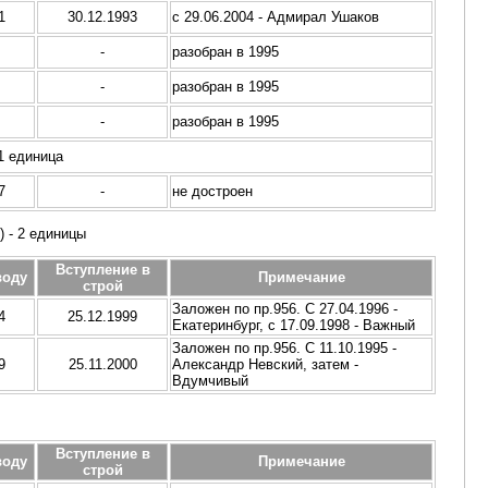
1
30.12.1993
с 29.06.2004 - Адмирал Ушаков
-
разобран в 1995
-
разобран в 1995
-
разобран в 1995
1 единица
7
-
не достроен
) - 2 единицы
Вступление в
воду
Примечание
строй
Заложен по пр.956. С 27.04.1996 -
4
25.12.1999
Екатеринбург, с 17.09.1998 - Важный
Заложен по пр.956. С 11.10.1995 -
9
25.11.2000
Александр Невский, затем -
Вдумчивый
Вступление в
воду
Примечание
строй