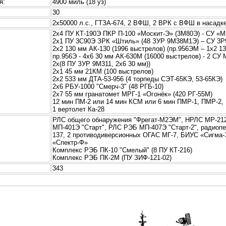
я:
4900 миль (18 уз)
30
:
2х50000 л.с., ГТЗА-674, 2 ВФШ, 2 ВРК с ВФШ в насадке,
2x4 ПУ КТ-190Э ПКР П-100 «Москит-Э» (3М80Э) - СУ 
2х1 ПУ 3С90Э ЗРК «Штиль» (48 ЗУР 9М38М1Э) – СУ 3Р
2х2 130 мм АК-130 (1996 выстрелов) (пр.956ЭМ – 1х2 1
пр.956Э - 4х6 30 мм АК-630М (16000 выстрелов) - 2 СУ
2х(8 ПУ ЗУР 9М311, 2х6 30 мм))
2х1 45 мм 21КМ (100 выстрелов)
2х2 533 мм ДТА-53-956 (4 торпеды СЭТ-65КЭ, 53-65КЭ)
2х6 РБУ-1000 "Смерч-3" (48 РГБ-10)
2х7 55 мм гранатомет МРГ-1 «Огонёк» (420 РГ-55М)
12 мин ПМ-2 или 14 мин КСМ или 6 мин ПМР-1, ПМР-2, 
1 вертолет Ка-28
РЛС общего обнаружения "Фрегат-М2ЭМ", НРЛС МР-212/
МП-401Э "Старт", РЛС РЭБ МП-407Э "Старт-2", радиоп
137, 2 противодиверсионных ОГАС МГ-7, БИУС «Сигма-
«Спектр-Ф»
Комплекс РЭБ ПК-10 "Смелый" (8 ПУ КТ-216)
Комплекс РЭБ ПК-2М (ПУ ЗИФ-121-02)
343