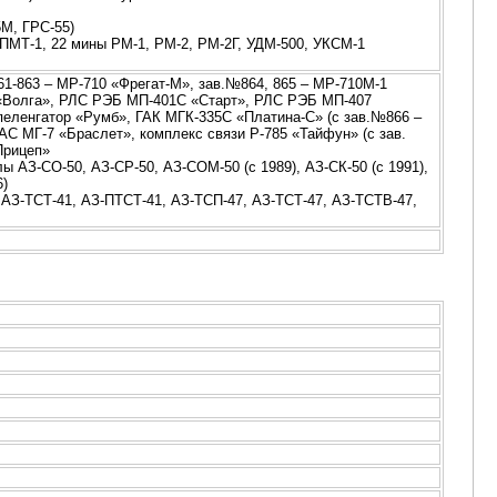
5М, ГРС-55)
ПМТ-1, 22 мины РМ-1, РМ-2, РМ-2Г, УДМ-500, УКСМ-1
1-863 – МР-710 «Фрегат-М», зав.№864, 865 – МР-710М-1
 «Волга», РЛС РЭБ МП-401С «Старт», РЛС РЭБ МП-407
опеленгатор «Румб», ГАК МГК-335С «Платина-С» (с зав.№866 –
С МГ-7 «Браслет», комплекс связи Р-785 «Тайфун» (с зав.
Прицеп»
 АЗ-СО-50, АЗ-СР-50, АЗ-СОМ-50 (с 1989), АЗ-СК-50 (с 1991),
6)
АЗ-ТСТ-41, АЗ-ПТСТ-41, АЗ-ТСП-47, АЗ-ТСТ-47, АЗ-ТСТВ-47,