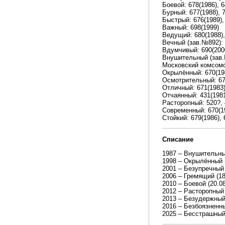
Боевой: 678(1986), 6
Бурный: 677(1988), 7
Быстрый: 676(1989), 
Важный: 698(1999)
Ведущий: 680(1988), 
Вечный (зав.№892): 
Вдумчивый: 690(200
Внушительный (зав.
Московский комсомол
Окрылённый: 670(1986
Осмотрительный: 672(
Отличный: 671(1983),
Отчаянный: 431(1981)
Расторопный: 520?, 4
Современный: 670(198
Стойкий: 679(1986), 
Списание
1987 – Внушительны
1998 – Окрылённый (
2001 – Безупречный 
2006 – Гремящий (18
2010 – Боевой (20.08
2012 – Расторопный 
2013 – Безудержный 
2016 – Безбоязненны
2025 – Бесстрашный 