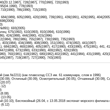
40(20.12.1987), 728(1987), 770(1990), 720(1993)
95(04.1990), 778(1993)
710(1990), 786(1990), 715(1993)
684(1989), 605(1990), 420(1990), 739(1991), 439(1991), 429(1995), 404(2005
698(2006)
0)
№891): 693(2005)
ец: 675(1992), 610(1993), 810(1994), 610(1996)
), 424(1988), 444(1990), 415(1996)
1984), 780(1986), 755(1987), 730(1990), 735(1993)
 403(1984), 434(1988), 408(1990), 151(1991), 474(1992), 441(1997)
, 684(1982), 460(1984), 405(1987), 417(1990), 433(1990), 475(1991), 441, 4
47(1989), 673(1990), 633(1990), 400(1992), 420(1993)
0), 760(1981), 618(1982), 680(1982),402(1982), 441(1984), 431(1988), 420(1
645(1987), 719(1987), 727(1990), 743(1993)
й (зав.№2211) (как плавсклад ССЗ им. 61 коммунара, слом в 1996)
30.09), Отличный (30.09), Осмотрительный (30.05), Отчаянный (30.09), Со
(20.07)
.12)
)
(8.08)
(13.05)
й (10.10), Беспокойный (26.04, с 13.05.2018 экспонат морского филиала
(6.12)