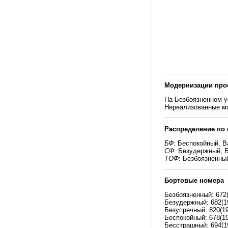
Модернизации про
На Безбоязненном у
Нереализованные мо
Распределение по
БФ
: Беспокойный, 
СФ
: Безудержный, 
ТОФ
: Безбоязненны
Бортовые номера
Безбоязненный: 672(1
Безудержный: 682(199
Безупречный: 820(198
Беспокойный: 678(19
Бесстрашный: 694(199