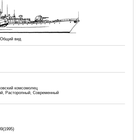
 Общий вид
ковский комсомолец
ый, Расторопный, Современный
39(1995)