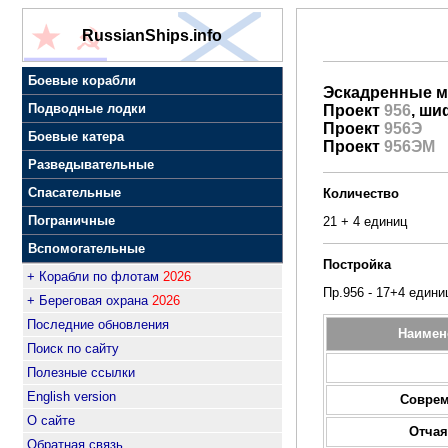
RussianShips.info
Боевые корабли
Эскадренные 
Подводные лодки
Проект
956
, ш
Проект
956Э
Боевые катера
Проект
956ЭМ
Разведывательные
Спасательные
Количество
Пограничные
21 + 4 единиц
Вспомогательные
Постройка
+ Корабли по флотам
2026
Пр.956 - 17+4 едини
+ Береговая охрана
2026
Последние обновления
Наимен
Поиск по сайту
Полезные ссылки
English version
Совре
О сайте
Отча
Обратная связь