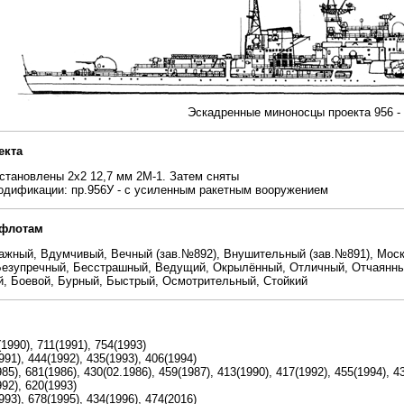
Эскадренные миноносцы проекта 956 -
екта
становлены 2х2 12,7 мм 2М-1. Затем сняты
дификации: пр.956У - с усиленным ракетным вооружением
 флотам
Важный, Вдумчивый, Вечный (зав.№892), Внушительный (зав.№891), Мос
Безупречный, Бесстрашный, Ведущий, Окрылённый, Отличный, Отчаянн
й, Боевой, Бурный, Быстрый, Осмотрительный, Стойкий
990), 711(1991), 754(1993)
1), 444(1992), 435(1993), 406(1994)
5), 681(1986), 430(02.1986), 459(1987), 413(1990), 417(1992), 455(1994), 4
92), 620(1993)
3), 678(1995), 434(1996), 474(2016)