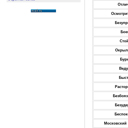
Отли
Осмотри
Безуп
Бое
Сто
Окрыл
Бур
Вед
Быс
Расто
Безбоя
Безуд
Беспо
Московский