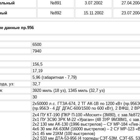
ельный
№891
3.07.2002
27.04.200
ный
№892
15.11.2002
23.07.200
ие данные пр.956
6500
7940
156,5
17,19
5,96 (габаритная - 7,79)
ода, уз:
32,7
я:
3920 миль (18 уз), 1345 миль (32,7 уз)
30
:
2х50000 л.с. ГТЗА-674, 2 ТГ АК-1В по 1200 кВт (пр.956Э
(пр.956Э - 4 ДГ ДГАС-600/1500 по 600 кВт), 2 ВФШ, 2 
2х4 ПУ КТ-190 (ПКР П-100 «Москит» (3М80), с зав.№87
2х1 ПУ ЗС90 ЗРК М-22 «Ураган» (48 ЗУР 9М38М1, с зав
2х2 130 мм АК-130 (1996 выстрелов) – СУ МР-184 «Лев-
4х6 30 мм АК-630М (16000 выстрелов) – 2 СУ МР-123 
2х1 45 мм 21КМ (100 выстрелов)
2х2 533 мм ДТА-53-956 (4 торпеды СЭТ-53М, СЭТ-65, 53