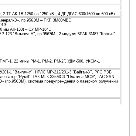
 2 ТГ АК-1В 1250 по 1250 кВт, 4 ДГ ДГАС-600/1500 по 600 кВт
«Минерал-Э», пр.956ЭМ – ПКР 3М80МВЭ
91Э
30 мм АК-130) – СУ МР-184Э
 МР-123 "Вымпел-А", пр.956ЭМ - 2 модуля ЗРАК 3М87 "Кортик" -
ПМТ-1, 22 мины РМ-1, РМ-2, РМ-2Г, УДМ-500, УКСМ-1
201-1 "Вайгач-У", НРЛС МР-212/201-3 "Вайгач-У", РЛС РЭБ
еленгатор "Румб", ГАК МГК-335МСЭ "Платина-МСЭ", ГАС SSN-
Э» (пр.956ЭМ), система предупреждения о лазерном облучении