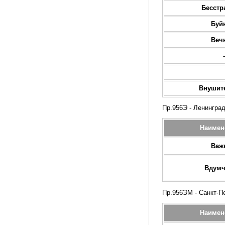
Бесст
Буй
Веч
-
Внушит
Пр.956Э - Ленинград
Наимен
Важ
Вдум
Пр.956ЭМ - Санкт-Пе
Наимен