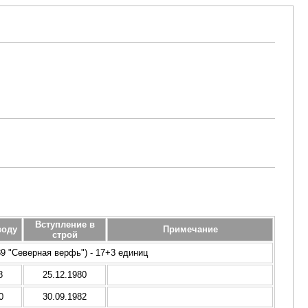
Вступление в
воду
Примечание
строй
89 "Северная верфь") - 17+3 единиц
8
25.12.1980
0
30.09.1982