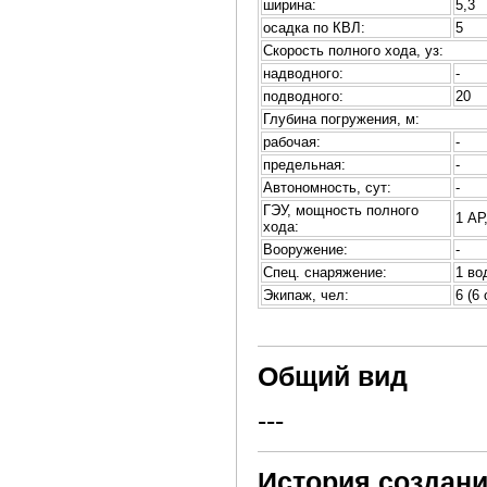
ширина:
5,3
осадка по КВЛ:
5
Скорость полного хода, уз:
надводного:
-
подводного:
20
Глубина погружения, м:
рабочая:
-
предельная:
-
Автономность, сут:
-
ГЭУ, мощность полного
1 АР
хода:
Вооружение:
-
Спец. снаряжение:
1 во
Экипаж, чел:
6 (6
Общий вид
---
История создани