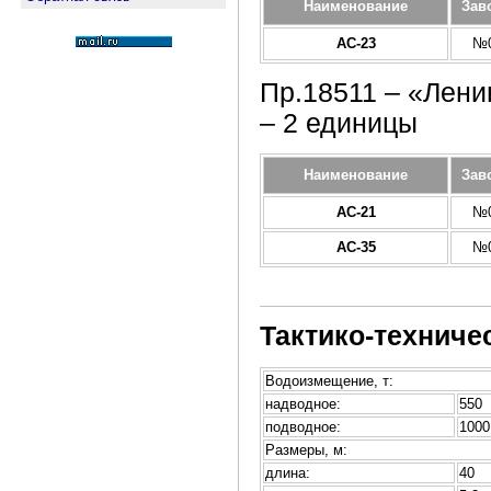
Наименование
Зав
АС-23
№0
Пр.18511 – «Лен
– 2 единицы
Наименование
Зав
АС-21
№0
АС-35
№0
Тактико-техниче
Водоизмещение, т:
надводное:
550
подводное:
1000
Размеры, м:
длина:
40