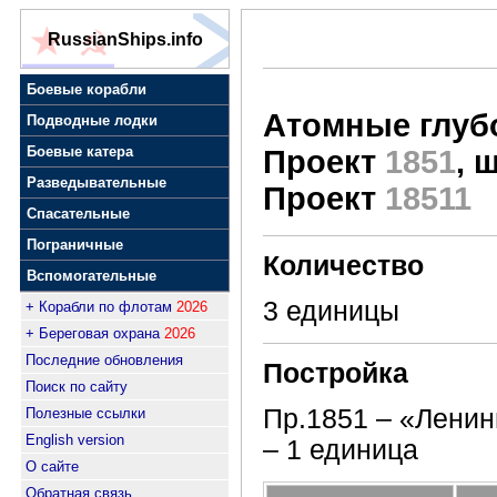
RussianShips.info
Боевые корабли
Атомные глуб
Подводные лодки
Боевые катера
Проект
1851
, 
Разведывательные
Проект
18511
Спасательные
Пограничные
Количество
Вспомогательные
3 единицы
+ Корабли по флотам
2026
+ Береговая охрана
2026
Последние обновления
Постройка
Поиск по сайту
Пр.1851 – «Лени
Полезные ссылки
English version
– 1 единица
О сайте
Обратная связь