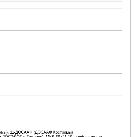
ромы), 11-ДОСААФ (ДОСААФ Костромы)
о ДОСФЛОТ в Таллине), МКЛ-66 (21.10, учебное судно