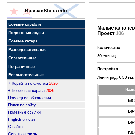
RussianShips.info
Боевые корабли
Малые канонер
Подводные лодки
Проект
186
Боевые катера
Количество
Разведывательные
30 единиц
Спасательные
Пограничные
Постройка
Вспомогательные
Ленинград, ССЗ им.
+ Корабли по флотам
2026
Назв
+ Береговая охрана
2026
Последние обновления
БК-
Поиск по сайту
БК-
Полезные ссылки
English version
БК-
О сайте
БК-
Обратная связь