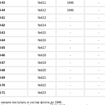
-43
№611
1946
-
-44
№612
1946
-
-61
№613
-
-
-62
№614
-
-
-63
№615
-
-
-64
№616
-
-
-65
№617
-
-
-66
№618
-
-
-67
№619
-
-
-68
№620
-
-
-69
№621
-
-
-70
№622
-
-
-71
№623
-
-
 начали поступать в состав флота до 1946.