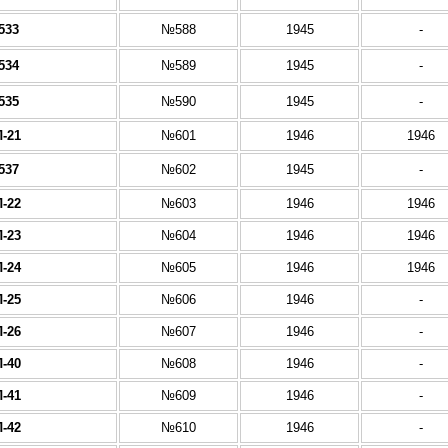
533
№588
1945
-
534
№589
1945
-
535
№590
1945
-
-21
№601
1946
1946
537
№602
1945
-
-22
№603
1946
1946
-23
№604
1946
1946
-24
№605
1946
1946
-25
№606
1946
-
-26
№607
1946
-
-40
№608
1946
-
-41
№609
1946
-
-42
№610
1946
-