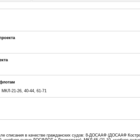
проекта
екта
 флотам
, МКЛ-21-26, 40-44, 61-71
сле списания в качестве гражданских судов: 8-ДОСААФ (ДОСААФ Кост
10, учебное судно ДОСФЛОТ в Ленинграде), МКЛ-65 (21.10, учебное судн