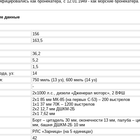
ифицировались как бронекатера, с 12.01.1949 - как морские бронекатера.
ие данные
156
163,5
36,2
5,2
1,5
ода, уз:
14
я:
750 миль (13 уз), 600 миль (14 уз)
-
:
2х1000 л.с., дизели «Дженерал моторс», 2 ВФШ
2х1 85 мм МК-85 (на первых С-53) – 200 выстрелов
1х1 37 мм 70К – 1200 выстрелов
2х2 12,7 мм ДШКМ-2Б
2х1 7,62 мм
Борт – цитадель 30 мм, оконечности 13 мм, палуба – ц
мм, башня ДШКМ-2Б 10 мм
РЛС «Зарница» (на 5 единицах)
42