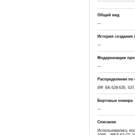
Общий вид
---
История создания 
---
Модернизации про
---
Распределение по
БФ
: БК-529-535, 537
Бортовые номера
---
Списание
Использовались по
1949 – МКЛ-64 (21.