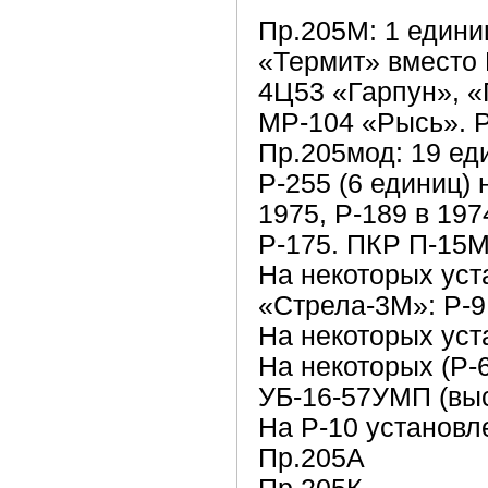
Пр.205М: 1 единиц
«Термит» вместо 
4Ц53 «Гарпун», «
МР-104 «Рысь». Р
Пр.205мод: 19 еди
Р-255 (6 единиц) 
1975, Р-189 в 19
Р-175. ПКР П-15М
На некоторых ус
«Стрела-3М»: Р-9 
На некоторых ус
На некоторых (Р-
УБ-16-57УМП (вы
На Р-10 установ
Пр.205А