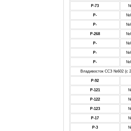
Р-73
№
Р-
№0
Р-
№0
Р-268
№0
Р-
№0
Р-
№0
Р-
№0
Владивосток ССЗ №602 (с 29
Р-92
Р-121
№
Р-122
№
Р-123
№
Р-17
№
Р-3
№