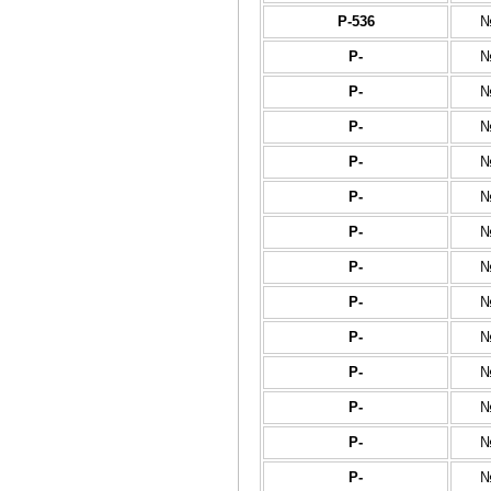
Р-536
№
Р-
№
Р-
№
Р-
№
Р-
№
Р-
№
Р-
№
Р-
№
Р-
№
Р-
№
Р-
№
Р-
№
Р-
№
Р-
№