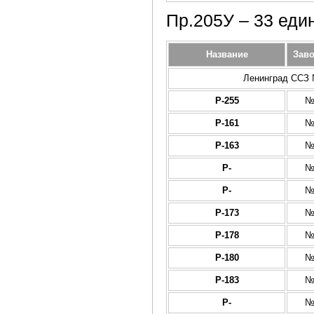
Пр.205У – 33 еди
Название
Зав
Ленинград ССЗ №
Р-255
№
Р-161
№
Р-163
№
Р-
№
Р-
№
Р-173
№
Р-178
№
Р-180
№
Р-183
№
Р-
№