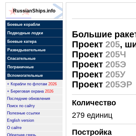
RussianShips.info
Боевые корабли
Большие раке
Подводные лодки
Боевые катера
Проект
205
, ш
Разведывательные
Проект
205Ч
Спасательные
Проект
205Э
Пограничные
Проект
205У
Вспомогательные
Проект
205ЭР
+ Корабли по флотам
2026
+ Береговая охрана
2026
Последние обновления
Количество
Поиск по сайту
Полезные ссылки
279 единиц
English version
О сайте
Постройка
Обратная связь