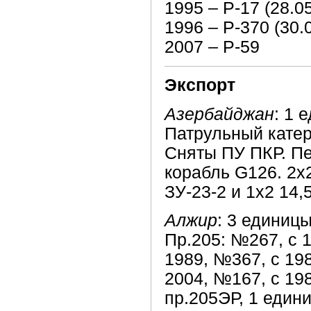
1995 – Р-17 (28.0
1996 – Р-370 (30.
2007 – Р-59
Экспорт
Азербайджан
: 1 
Патрульный катер
Сняты ПУ ПКР. П
корабль G126. 2х
ЗУ-23-2 и 1х2 14,
Алжир
: 3 единиц
Пр.205: №267, с 1
1989, №367, с 198
2004, №167, с 198
пр.205ЭР, 1 един