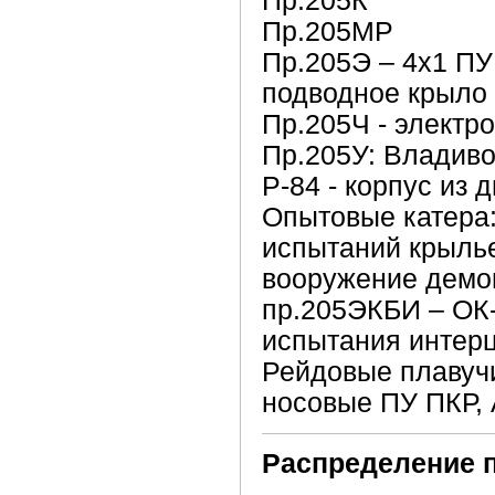
Пр.205К
Пр.205МР
Пр.205Э – 4х1 ПУ 
подводное крыло
Пр.205Ч - электр
Пр.205У: Владиво
Р-84 - корпус из 
Опытовые катера:
испытаний крылье
вооружение демо
пр.205ЭКБИ – ОК-1
испытания интер
Рейдовые плавучи
носовые ПУ ПКР, 
Распределение 