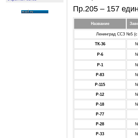
Пр.205 – 157 еди
Название
Зав
Ленинград ССЗ №5 (с 
ТК-36
№
Р-6
№
Р-1
№
Р-83
№
Р-115
№
Р-12
№
Р-18
№
Р-77
Р-28
№
Р-33
№