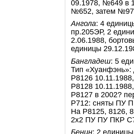
09.1978, №649 в 
№652, затем №974
Ангола
: 4 единиц
пр.205ЭР, 2 един
2.06.1988, бортов
единицы 29.12.19
Бангладеш
: 5 ед
Тип «Хуанфэнь»: 
Р8126 10.11.1988
Р8128 10.11.1988,
Р8127 в 2002? пе
Р712: сняты ПУ ПК
На P8125, 8126, 
2х2 ПУ ПУ ПКР C
Бенин
: 2 единицы